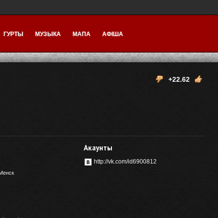
ГУРТЫ
МУЗЫКА
МАПА
АФІША
+22.62
Акаунты
http://vk.com/id6900812
Менск