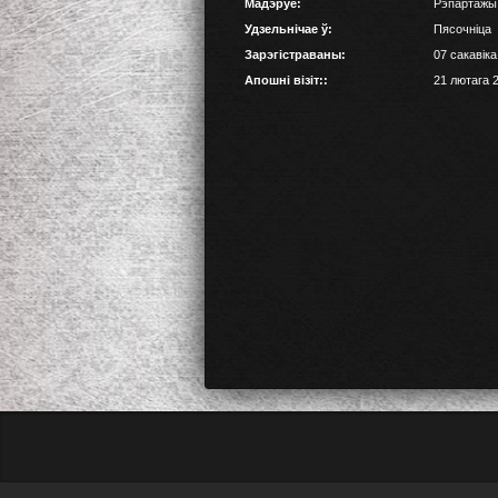
Мадэруе:
Рэпартажы
Удзельнічае ў:
Пясочніца
Зарэгістраваны:
07 сакавіка
Апошні візіт::
21 лютага 2