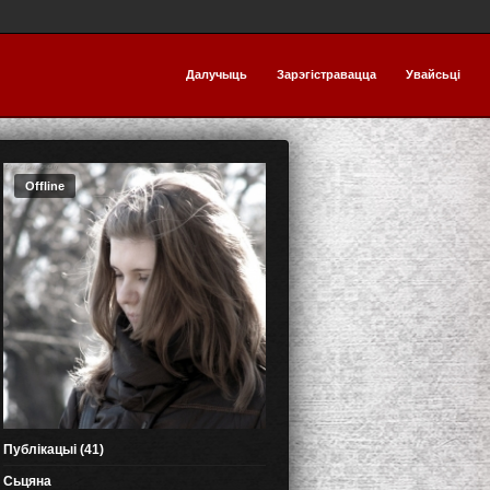
Далучыць
Зарэгістравацца
Увайсьці
Offline
Публікацыі (41)
Сьцяна