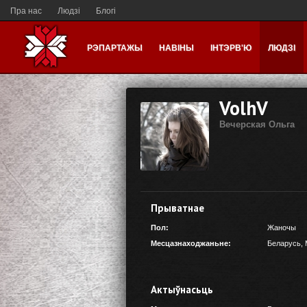
Пра нас
Людзі
Блогі
РЭПАРТАЖЫ
НАВІНЫ
ІНТЭРВ'Ю
ЛЮДЗІ
VolhV
Вечерская Ольга
Прыватнае
Пол:
Жаночы
Месцазнаходжаньне:
Беларусь
,
Актыўнасьць