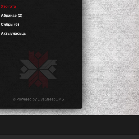
Хто гэта
Абранае (2)
Сябры (6)
Актыўнасьць
© Powered by
LiveStreet CMS