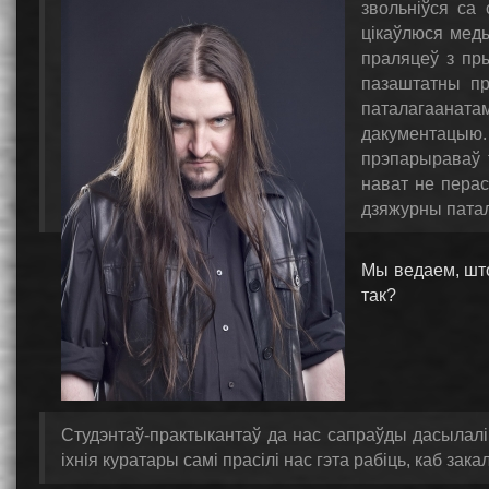
звольніўся са
цікаўлюся меды
праляцеў з пры
пазаштатны пр
паталагаанатам 
дакументацыю.
прэпарыраваў 
нават не перас
дзяжурны пата
Мы ведаем, што
так?
Студэнтаў-практыкантаў да нас сапраўды дасылалі.
іхнія куратары самі прасілі нас гэта рабіць, каб зак