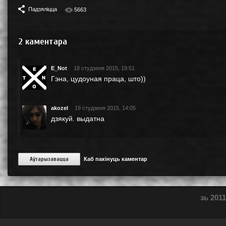
Падзяліцца
5663
2
каментара
E_Not
18 студзеня 2015, 19:51
Гэна, цудоуная праца, што))
akozel
19 студзеня 2015, 14:05
дзякуй. выдатна
Аўтарызавацца
Каб пакінуць каментар
зь 2011