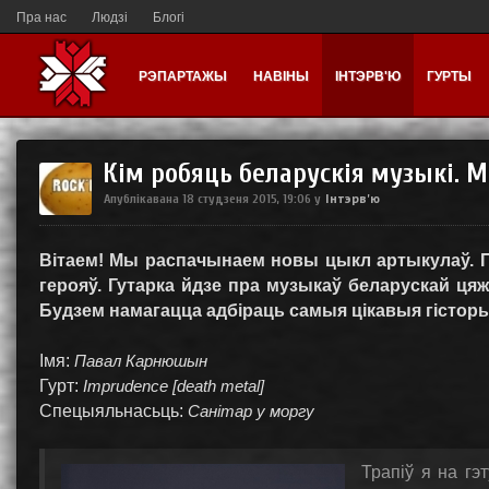
Пра нас
Людзі
Блогі
РЭПАРТАЖЫ
НАВІНЫ
ІНТЭРВ'Ю
ГУРТЫ
Кім робяць беларускія музыкі. 
Інтэрв'ю
Апублікавана
18 студзеня 2015, 19:06
у
Вітаем! Мы распачынаем новы цыкл артыкулаў. Па
герояў. Гутарка йдзе пра музыкаў беларускай цяжк
Будзем намагацца адбіраць самыя цікавыя гісторы
Імя:
Павал Карнюшын
Гурт:
Imprudence [death metal]
Спецыяльнасьць:
Санітар у моргу
Трапіў я на гэ