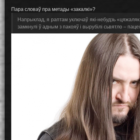
Пара словаў пра метады «закалкі»?
Напрыклад, я раптам уключаў які-небудзь «цяжаляк
замкнулі ў адным з пакояў і вырубілі сьвятло – паце