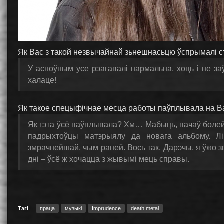
Як Вас з такой незвычайнай зьнешнасьцю ўспрымалі 
У асноўным усе рэагавалі нармальна, хоць і не з
халаце!
Як такое спецыфічнае месца работы паўплывала на В
Як гэта ўсё паўплывала? Хм… Мабыць, пачаў болей
падрыхтоўцы матэрыялу да новага альбому. Лі
змрачнейшай, чым раней. Вось так. Дарэчы, я ўжо з
дні – ўсё ж хочацца з жывымі мець справы.
Тэгі
праца
музыкі
Imprudence
death metal