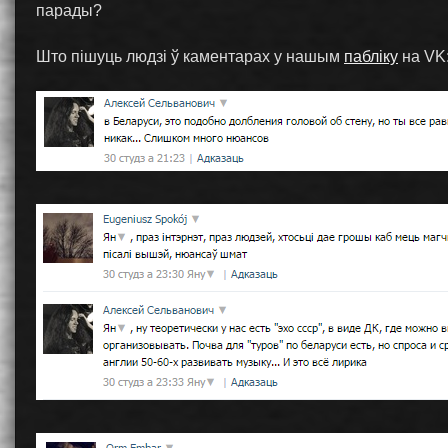
парады?
Што пішуць людзі ў каментарах у нашым
пабліку
на VK