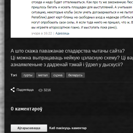
А што скажа паважанае спадарства чытачы сайта?
Ці можна выпрацаваць нейкую цэласную схему? Ці вар
азнаямленьне з дадзенай тэмай і ўдзел у дыскусіі?
Тэгі
гурты
метал
сцэна
беларусь
Падзяліцца
3216
0
каментароў
Аўтарызавацца
Каб пакінуць каментар