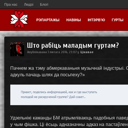
Пра нас
Людзі
Блогі
РЭПАРТАЖЫ
НАВІНЫ
ІНТЭРВ'Ю
ГУРТЫ
Што рабіць маладым гуртам?
Цікавае
Апублікавана
1 лютага 2016, 23:07
у
Пачнем жа тэму абмеркаваньня музычнай індустрыі. С
адкуль пачаць шлях да посьпеху?»
Удзельнікі каманды БМ атрымліваюць падобныя паведам
у чым фішка. Ці ёсьць адназначны адказ на пастаўле