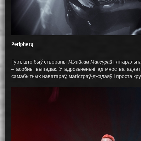
Periphery
Гурт, што быў створаны
Міхайлам Мансурай
і літаральн
– асобны выпадак. У адрозьненьні ад мноства адна
самабытных наватараў, магістраў-джэдаяў і проста кру