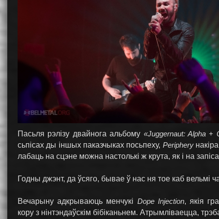
Пасьля рэлізу двайнога альбому
«Juggernaut: Alpha +
сьпісах ды іншых паказчыках посьпеху,
Periphery
накіра
лабаць на сцэне можна настолькі ж крута, як і на запіса
Годны джэнт, да ўсяго, бывае ў нас ня тое каб вельмі ча
Вечарыну адкрываюць менчукі
Dope Injection
, якія г
кору з нінтэндаўскім бібіканьнем. Атрымліваецца, трэб