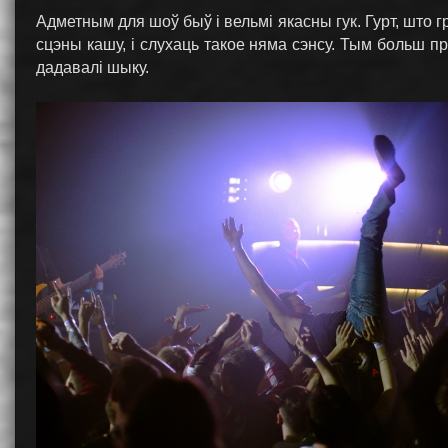
Адметным для шоў быў і вельмі якасны гук. Гурт, што 
сцэны кашу, і слухаць такое няма сэнсу. Тым больш п
дадавалі шыку.