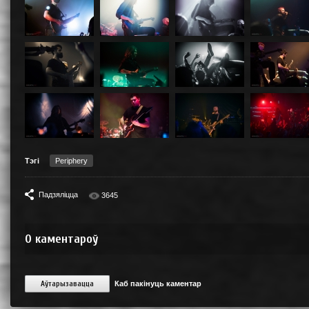
Тэгі
Periphery
Падзяліцца
3645
0
каментароў
Аўтарызавацца
Каб пакінуць каментар