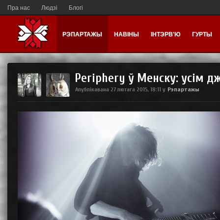
Пра нас
Людзі
Блогі
РЭПАРТАЖЫ
НАВІНЫ
ІНТЭРВ'Ю
ГУРТЫ
Periphery ў Менску: усім д
Рэпартажы
Апублікавана
27 лютага 2015, 18:11
у