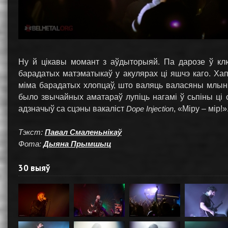
Ну й цікавы момант з аўдыторыяй. Па дарозе ў клю
барадатых матэматыкаў у акулярах ці яшчэ каго. Хап
міма барадатых хлопцаў, што валяць валасяны млын. 
было звычайных аматараў лупіць нагамі ў сьпіны ці
адзначыў са сцэны вакаліст
Dope Injection
, «Міру – мір!»
Тэкст:
Павал Смаленьнікаў
Фота:
Дыяна Прымшыц
30 выяў