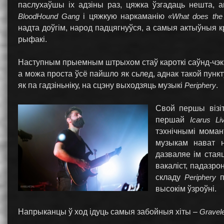
паслухаўшы іх адзіны раз, цяжка ўзгадаць нешта, 
BloodHound Gang
і цяжкую наркаманію
«What does the
надта доўгім, народ падцягнуўся, а самыя актыўныя 
рыфакі.
Наступным прыемным штрыхом стаў кароткі саўнд-чэк. Ц
а можа проста ўсё пайшло як сьлед, аднак такой пунк
як па гадзіньніку, на сцэну выходзяць музыкі
Periphery
.
Свой першы візіт
першай
Icarus Li
тэхнічнымі моман
музыкам нават н
дазваляе ім стаяц
вакаліст, падазро
складу
Periphery
п
высокім ўзроўні.
Напрыканцы ў ход ідуць самыя забойныя хіты –
Gravel