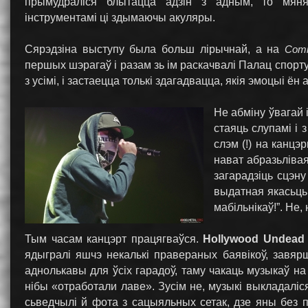
прымудраліся блытацца адзін з адным, то мян
інструментамі ці здымаючы акуляры.
Сярэдзіна выступу была больш лірычнай, а на
Comi
першых шэрагаў і разам зь ім раскачвалі Палац спорту
з усімі, і застаецца толькі здагадвацца, якія эмоцыі ё
Не абміну ўвагай 
стаяць слупамі і 
слэм (!) на канцэр
нават абразьліва
загарадзіць сцэну
выдатная якасьць 
мабільнікаў!”. Не,
Тым часам канцэрт працягваўся.
Hollywood Undead
ядыгралі яшчэ некалькі правераных баявікоў, зав
аднолькавы для ўсіх гарадоў, таму чакаць музыкаў на
нібы «отработали лаве». Зусім не, музыкі выкладалі
сьведчылі й фота з сацыяльных сетак, дзе яны без п