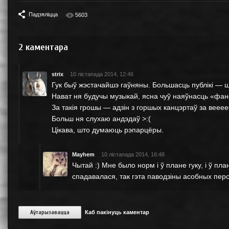
Падзяліцца
5603
2
каментара
strix
10 лістапада 2014, 12:46
Гук быў жэстачайшэ гаўняны. Большасць публікі — 
Нават ня будучы музыкай, ясна чуў наяўнасць «фане
За такія грошы — адзін з горшых канцэртаў за веееее
Больш ня слухаю андэдаў >:(
Цікава, што думаюць рэпарцёры.
Mayhem
10 лістапада 2014, 16:48
Чытай :) Мне было норм і ў плане гуку, і ў п
спадавалася, так гэта паводзіны асобных пер
Аўтарызавацца
Каб пакінуць каментар