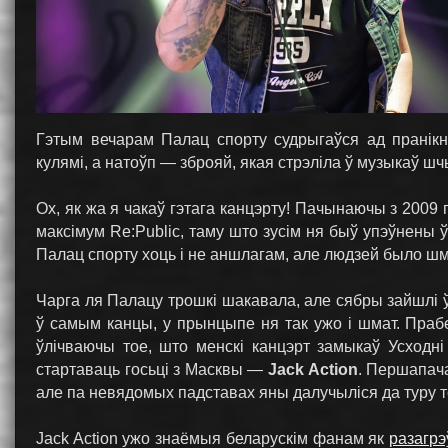
Гэтым вечарам Палац спорту судрыгаўся ад пранік
кулямі, а натоўп — зброяй, якая стрэліла ў музыкаў ш
Ох, як жа я чакаў гэтага канцэрту! Пачынаючы з 2009 
максімум Re:Public, таму што зусім ня быў упэўнены ў 
Палац спорту хоць і не аншлагам, але людзей было шм
Чарга ля Палацу трошкі шакавала, але сябры зайшлі 
ў самым канцы, у прынцыпе ня так ужо і шмат. Прабе
ўлічваючы тое, што менскі канцэрт замыкаў Усходні
стартаваць госьці з Масквы —
Jack Action
. Першапача
але па невядомых падставах яны далучыліся да туру т
Jack Action ужо знаёмыя беларускім фанам як
разагрэ