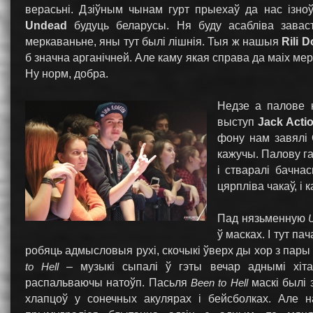
верасьні. Дзіўным чынам гурт прыехаў да нас ізно
Undead
будуць беларусы. Ня буду асабліва завас
меркаваньне, яны тут былі лішнія. Тыя ж нашыя
Rili 
б значна арганічней. Але каму якая справа да маіх мер
Ну норм, добра.
Недзе а палове н
выступ
Jack Acti
фону нам завялі 
кажучы. Палову гад
і стваралі бачна
цярпліва чакаў, і 
Пад нязьменную
ў масках. І тут па
робяць адмысловыя рухі, скочыкі ўверх ды хор з пары
to Hell
– музыкі сыпалі ў гэты вечар аднымі хіта
распальваючы натоўп. Пасьля
Been to Hell
маскі былі 
хлапцоў у сонечных акулярах і бейсболках. Але 