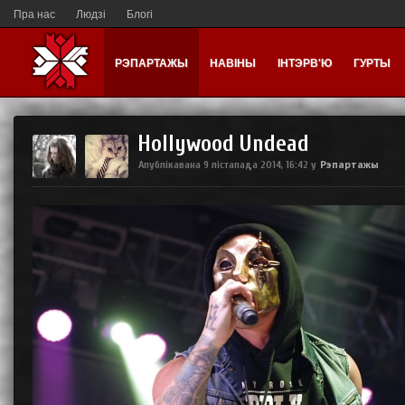
Пра нас
Людзі
Блогі
РЭПАРТАЖЫ
НАВІНЫ
ІНТЭРВ'Ю
ГУРТЫ
Hollywood Undead
Рэпартажы
Апублікавана
9 лістапада 2014, 16:42
у