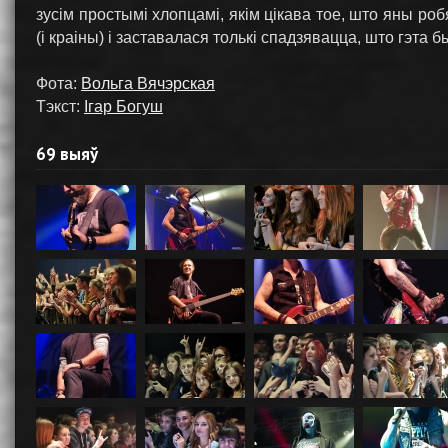
зусім простымі хлопцамі, якім цікава тое, што яны ро
(і краіны) і заставалася толькі спадзявацца, што гэта 
Фота:
Вольга Вячэрская
Тэкст:
Ігар Богуш
69 выяў